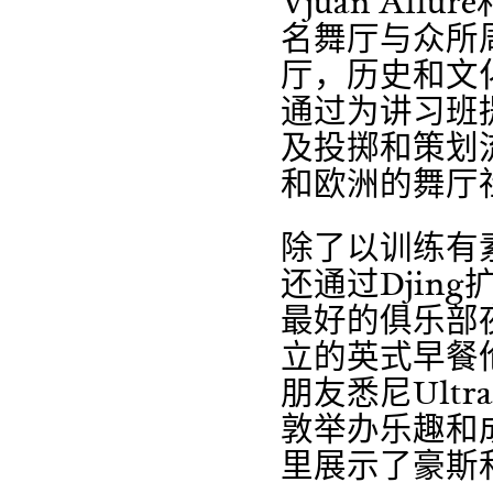
Vjuan Allu
名舞厅与众所周
厅，历史和文化
通过为讲习班
及投掷和策划
和欧洲的舞厅
除了以训练有素
还通过Djin
最好的俱乐部夜
立的英式早餐伦
朋友悉尼Ultr
敦举办乐趣和
里展示了豪斯